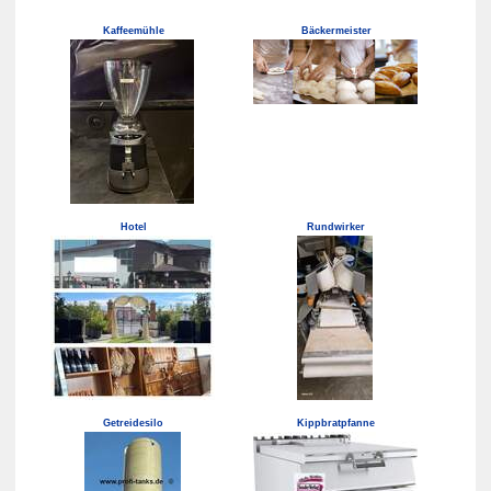
Kaffeemühle
Bäckermeister
Hotel
Rundwirker
Getreidesilo
Kippbratpfanne