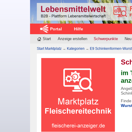
Portal
Hilfe
Start
Anzeige erstellen
Schwerpunkte
Neu
Start Marktplatz
→
Kategorien
→
E9 Schinkenformen-Wurst
Sc
im 
anz
Angeb
Schin
Finde
Wurs